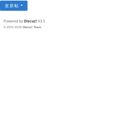
发新帖
Powered by
Discuz!
X3.5
© 2001-2026
Discuz! Team
.