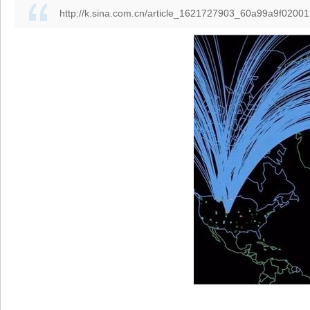
http://k.sina.com.cn/article_1621727903_60a99a9f02001