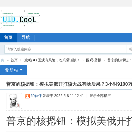
首页
导航
»
首页
›
(发帖 ✘) 围观有风险，吃瓜需谨慎！
›
围观·剪报
›
普京的核摁钮：模
有
发新帖
爱
普京的核摁钮：模拟美俄开打核大战有啥后果？3小时9100万.
地
69伙伴
发表于 2022-5-8 11:12:41
|
显示全部楼层
普京的核摁钮：模拟美俄开打