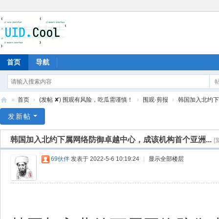
首页
导航
»
首页
›
(发帖 ✘) 围观有风险，吃瓜需谨慎！
›
围观·剪报
›
韩国加入北约下属
有
发新帖
爱
韩国加入北约下属网络防御卓越中心，成该机构首个亚洲...
[
地
69伙伴
发表于 2022-5-6 10:19:24
|
显示全部楼层