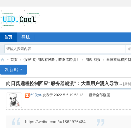
首页
导航
»
首页
›
(发帖 ✘) 围观有风险，吃瓜需谨慎！
›
围观·剪报
›
向日葵远程控制回
有
发新帖
爱
向日葵远程控制回应“服务器崩溃”：大量用户涌入导致...
[复制
地
69伙伴
发表于 2022-5-5 19:53:13
|
显示全部楼层
https://weibo.com/u/1862976484