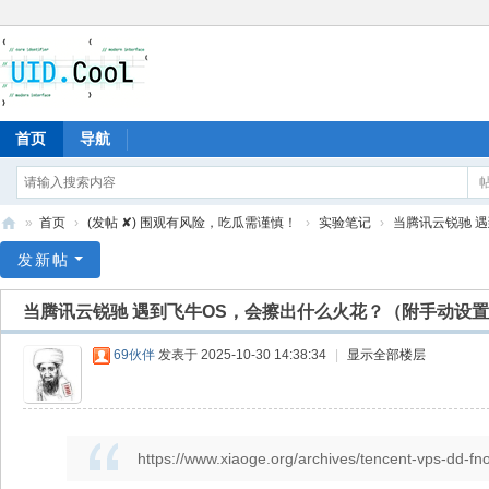
首页
导航
»
首页
›
(发帖 ✘) 围观有风险，吃瓜需谨慎！
›
实验笔记
›
当腾讯云锐驰 遇
有
发新帖
爱
当腾讯云锐驰 遇到飞牛OS，会擦出什么火花？（附手动设置I
地
69伙伴
发表于 2025-10-30 14:38:34
|
显示全部楼层
https://www.xiaoge.org/archives/tencent-vps-dd-fn