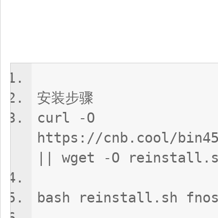
安装步骤
curl -O
https://cnb.cool/bin4
|| wget -O reinstall.
bash reinstall.sh fno