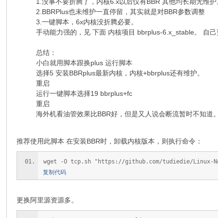
1.没事不要折腾了，内核6.x以后仅有BBR 其他均长期无维护
2.BBRPlus也未维护一直停留，其实就是对BBR参数调整
3.一键脚本，6x内核没折腾必要。
手动能力强的，见 下面 内核项目 bbrplus-6.x_stable。 自
总结：
小白就用脚本跟换plus 运行脚本
选择5 安装BBRplus最新内核，内核+bbrplus还有维护。
重启
运行一键脚本选择19 bbrplus+fc
重启
海外机看油管效果比BBR好，但是又人说会断流暂时不知道。
推荐使用此脚本 在安装BBR时，卸载内核版本，则执行命令：
wget -O tcp.sh "https://github.com/tudiedie/Linux-N
复制代码
更换阿里源资源多。