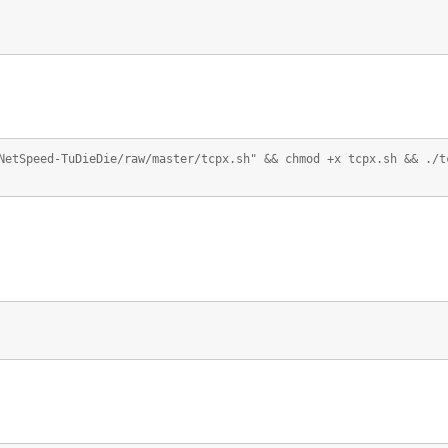
NetSpeed-TuDieDie/raw/master/tcpx.sh" && chmod +x tcpx.sh && ./t