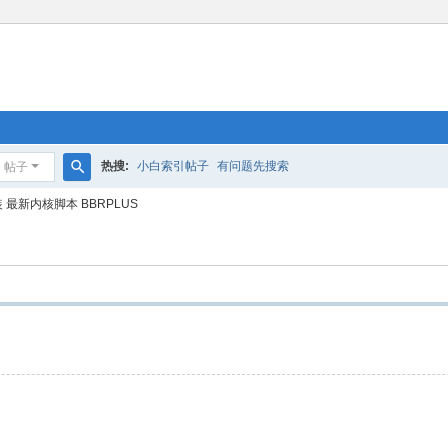
热搜:
小白索引帖子
有问题先搜索
帖子
搜
装 最新内核脚本 BBRPLUS
索