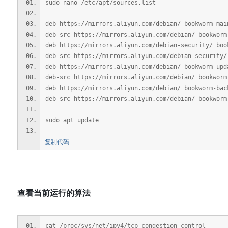
sudo nano /etc/apt/sources.list
deb https://mirrors.aliyun.com/debian/ bookworm mai
deb-src https://mirrors.aliyun.com/debian/ bookworm
deb https://mirrors.aliyun.com/debian-security/ boo
deb-src https://mirrors.aliyun.com/debian-security/
deb https://mirrors.aliyun.com/debian/ bookworm-upd
deb-src https://mirrors.aliyun.com/debian/ bookworm
deb https://mirrors.aliyun.com/debian/ bookworm-bac
deb-src https://mirrors.aliyun.com/debian/ bookworm
sudo apt update
复制代码
查看当前运行的算法
cat /proc/sys/net/ipv4/tcp_congestion_control