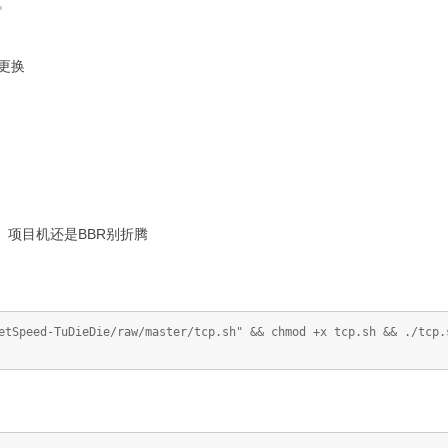
。
己更换
 项目机还是BBR别折腾
etSpeed-TuDieDie/raw/master/tcp.sh" && chmod +x tcp.sh && ./tcp.