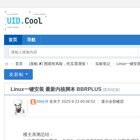
首页
导航
»
首页
›
(发帖 ✘) 围观有风险，吃瓜需谨慎！
›
实验笔记
›
Linux一键安
有
发新帖
爱
Linux一键安装 最新内核脚本 BBRPLUS
[复制链接]
地
69伙伴
发表于 2025-9-23 00:46:52
|
显示全部楼层
楼主亲测总结：