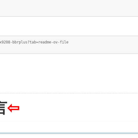
x9208-bbrplus?tab=readme-ov-file
言
⇦