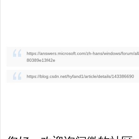
https://answers.microsoft.com/zh-hans/windows/
80389e13f42e
https://blog.csdn.net/hyfand1/article/details/143386690