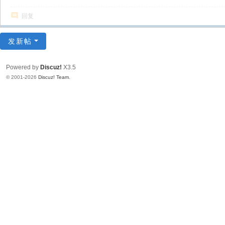
回复
发新帖
Powered by
Discuz!
X3.5
© 2001-2026
Discuz! Team
.