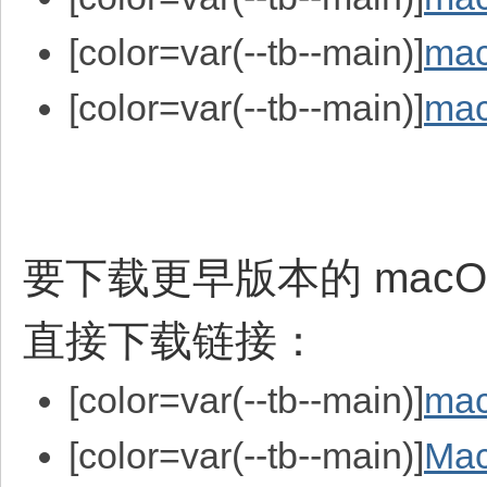
[color=var(--tb--main)]
mac
[color=var(--tb--main)]
mac
要下载更早版本的 macOS 
直接下载链接：
[color=var(--tb--main)]
mac
[color=var(--tb--main)]
Mac