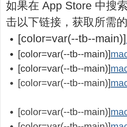
如果在 App Store 
击以下链接，获取所需的 
[color=var(--tb--main)]
[color=var(--tb--main)]
ma
[color=var(--tb--main)]
mac
[color=var(--tb--main)]
mac
[color=var(--tb--main)]
mac
[color=var(--tb--main)]
mac