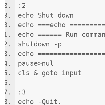
:2
echo Shut down
echo ===echo ========
echo ====== Run comma
shutdown -p
echo ================
pause>nul
cls & goto input
:3
echo -Quit.