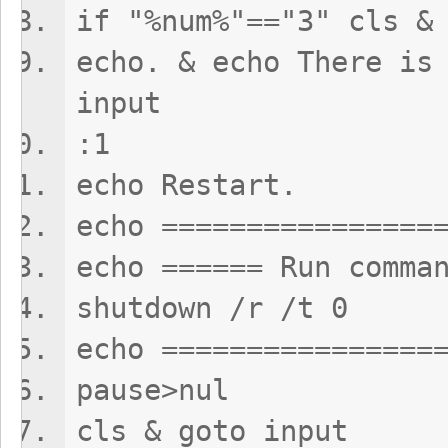
if "%num%"=="3" cls &
echo. & echo There is
input
:1
echo Restart.
echo ================
echo ====== Run comma
shutdown /r /t 0
echo ================
pause>nul
cls & goto input