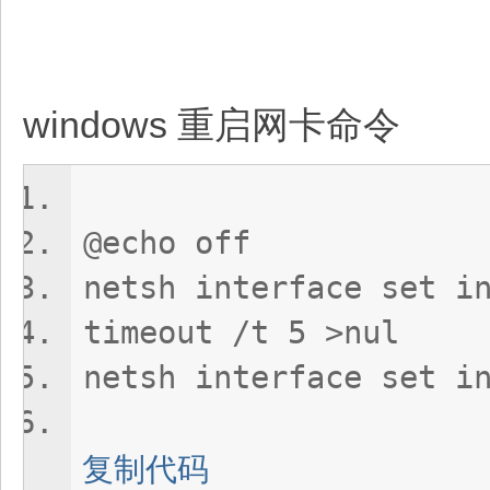
windows 重启网卡命令
@echo off
netsh interface set i
timeout /t 5 >nul
netsh interface set i
复制代码