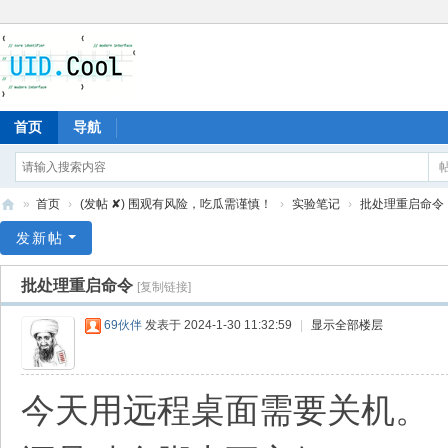
首页
导航
»
首页
›
(发帖 ✘) 围观有风险，吃瓜需谨慎！
›
实验笔记
›
批处理重启命令
有
发新帖
爱
批处理重启命令
[复制链接]
地
69伙伴
发表于 2024-1-30 11:32:59
|
显示全部楼层
今天用远程桌面需要关机。