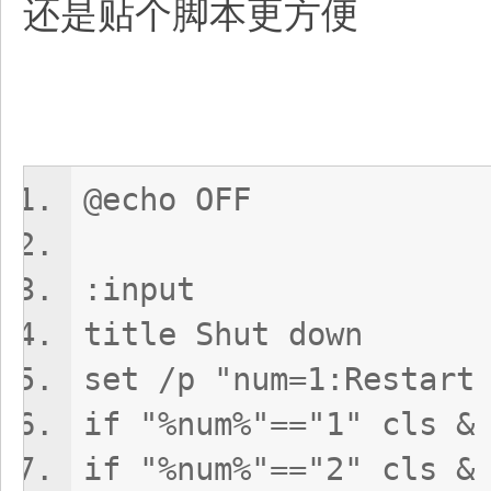
还是贴个脚本更方便
@echo OFF
:input
title Shut down
set /p "num=1:Restar
if "%num%"=="1" cls &
if "%num%"=="2" cls &