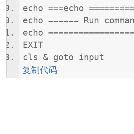
echo ===echo ========
echo ====== Run comma
echo ================
EXIT
cls & goto input
复制代码