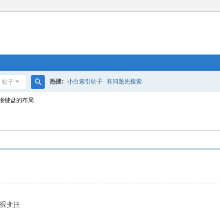
热搜:
小白索引帖子
有问题先搜索
帖子
搜
整外接键盘的布局
索
盘很变扭