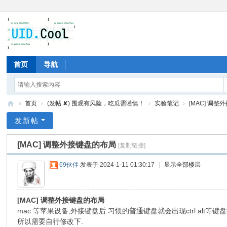
首页
导航
»
首页
›
(发帖 ✘) 围观有风险，吃瓜需谨慎！
›
实验笔记
›
[MAC] 调
有
发新帖
爱
[MAC] 调整外接键盘的布局
[复制链接]
地
69伙伴
发表于 2024-1-11 01:30:17
|
显示全部楼层
[MAC] 调整外接键盘的布局
mac 等苹果设备,外接键盘后 习惯的普通键盘就会出现ctrl alt等键
所以需要自行修改下.