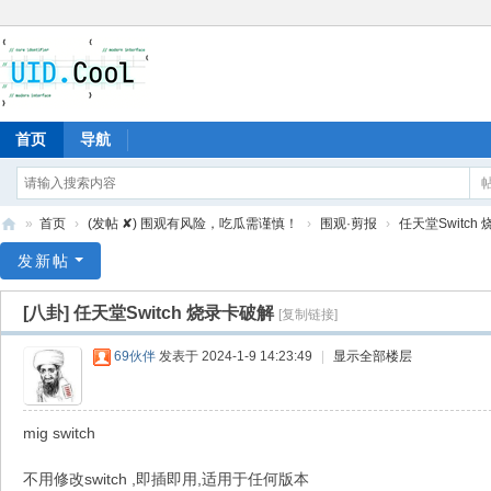
首页
导航
»
首页
›
(发帖 ✘) 围观有风险，吃瓜需谨慎！
›
围观·剪报
›
任天堂Switch
有
发新帖
爱
[八卦]
任天堂Switch 烧录卡破解
[复制链接]
地
69伙伴
发表于 2024-1-9 14:23:49
|
显示全部楼层
mig switch
不用修改switch ,即插即用,适用于任何版本