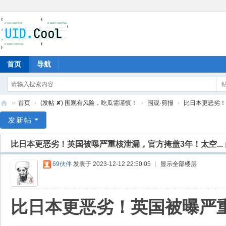
首页
导航
»
首页
›
(发帖 ✘) 围观有风险，吃瓜需谨慎！
›
围观·剪报
›
比日本更恶劣！英
有
发新帖
爱
比日本更恶劣！英国被曝严重核泄漏，官方掩盖3年！太空...
地
69伙伴
发表于 2023-12-12 22:50:05
|
显示全部楼层
比日本更恶劣！英国被曝严