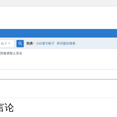
热搜:
小白索引帖子
有问题先搜索
帖子
搜
色列发表惊人言论
索
言论