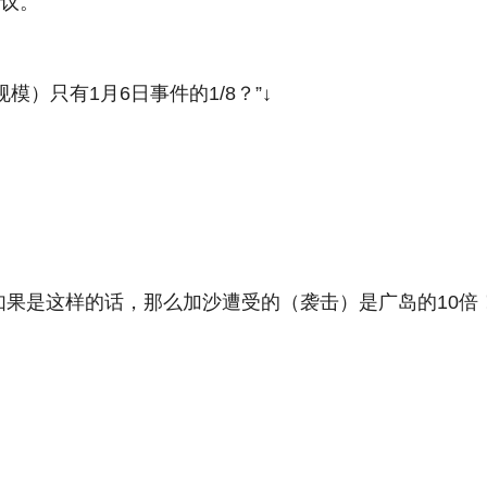
争议。
模）只有1月6日事件的1/8？”↓
果是这样的话，那么加沙遭受的（袭击）是广岛的10倍！