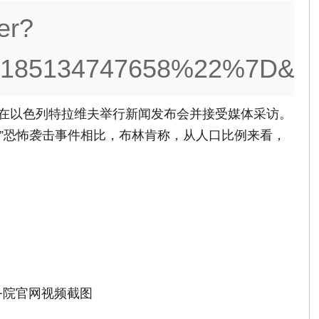
er?
185134747658%22%7D&n_t
日在以色列特拉维夫举行新闻发布会并接受媒体采访。
11”恐怖袭击事件相比，布林肯称，从人口比例来看，
务院官网视频截图