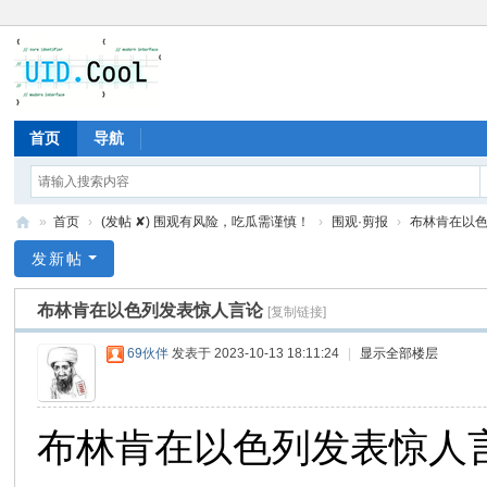
首页
导航
»
首页
›
(发帖 ✘) 围观有风险，吃瓜需谨慎！
›
围观·剪报
›
布林肯在以
有
发新帖
爱
布林肯在以色列发表惊人言论
[复制链接]
地
69伙伴
发表于 2023-10-13 18:11:24
|
显示全部楼层
布林肯在以色列发表惊人