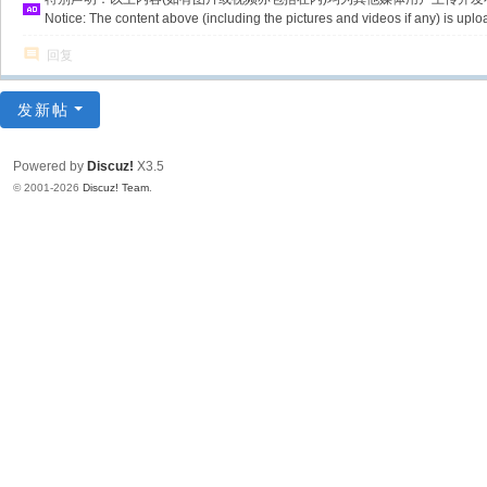
Notice: The content above (including the pictures and videos if any) is u
回复
发新帖
Powered by
Discuz!
X3.5
© 2001-2026
Discuz! Team
.