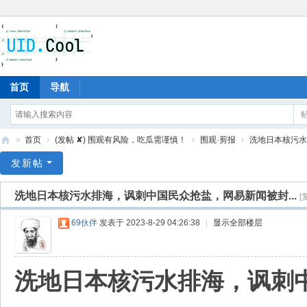
首页
导航
»
首页
›
(发帖 ✘) 围观有风险，吃瓜需谨慎！
›
围观·剪报
›
洗地日本核污水排
有
发新帖
爱
洗地日本核污水排海，讽刺中国民众抢盐，网易新闻被封...
[
地
69伙伴
发表于 2023-8-29 04:26:38
|
显示全部楼层
洗地日本核污水排海，讽刺