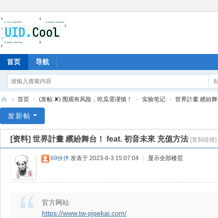
首页
导航
»
首页
›
(发帖 ✘) 围观有风险，吃瓜需谨慎！
›
实验笔记
›
世界計畫 繽紛舞台！
有
发新帖
爱
[资料]
世界計畫 繽紛舞台！ feat. 初音未來 充值方法
[复制链接]
地
69伙伴
发表于 2023-8-3 15:07:04
|
显示全部楼层
官方网站
https://www.tw-pjsekai.com/