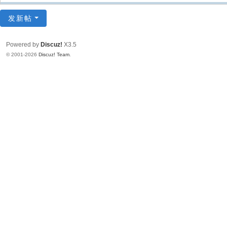
发新帖
Powered by
Discuz!
X3.5
© 2001-2026
Discuz! Team
.