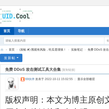
首页
导航
»
首页
›
(发帖 ✘) 围观有风险，吃瓜需谨慎！
›
实验笔记
›
免费 DDoS 
有
发新帖
爱
免费 DDoS 攻击测试工具大合集
[复制链接]
地
69伙伴
发表于 2022-10-11 15:02:55
|
显示全部楼层
版权声明：本文为博主原创