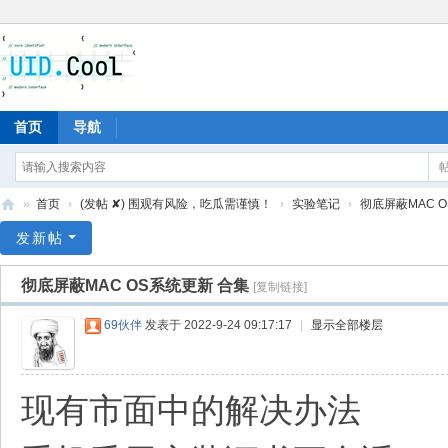
首页
导航
»
首页
›
(发帖 ✘) 围观有风险，吃瓜需谨慎！
›
实验笔记
›
彻底屏蔽MAC 
有
发新帖
爱
彻底屏蔽MAC OS系统更新 合集
[复制链接]
地
69伙伴
发表于 2022-9-24 09:17:17
|
显示全部楼层
现有市面中的解决办法