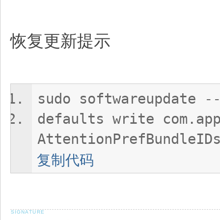
恢复更新提示
sudo softwareupdate -
defaults write com.ap
AttentionPrefBundleID
复制代码