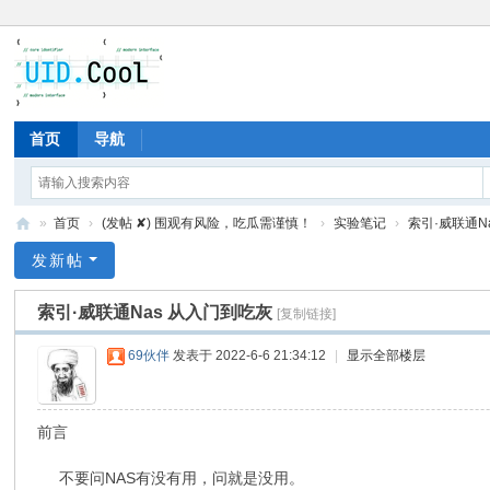
首页
导航
»
首页
›
(发帖 ✘) 围观有风险，吃瓜需谨慎！
›
实验笔记
›
索引·威联通N
有
发新帖
爱
索引·威联通Nas 从入门到吃灰
[复制链接]
地
69伙伴
发表于 2022-6-6 21:34:12
|
显示全部楼层
前言
不要问NAS有没有用，问就是没用。