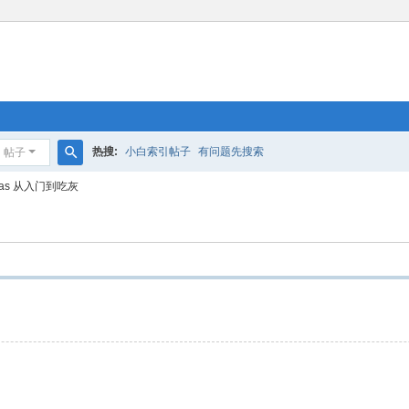
热搜:
小白索引帖子
有问题先搜索
帖子
搜
as 从入门到吃灰
索