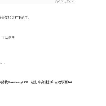
候去复印店打下的了。
。可以参考
证。。
描/搭载HarmonyOS/一碰打印高速打印自动双面A4