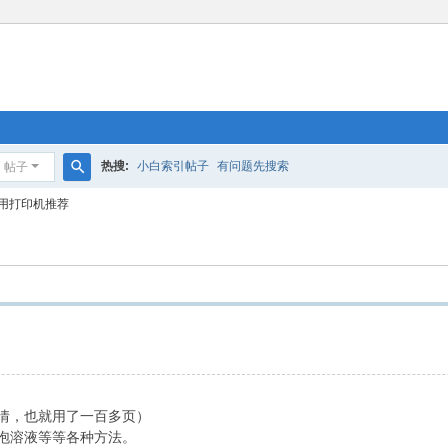
热搜:
小白索引帖子
有问题先搜索
帖子
搜
用打印机推荐
索
是疫情，也就用了一百多页）
泡溶液等等各种方法。