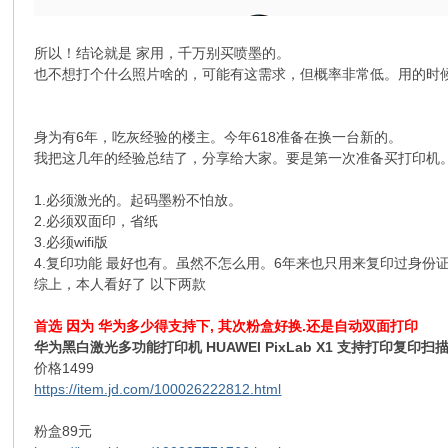
所以！结论就是 家用，千万别买喷墨的。
也不想打个什么照片啥的，可能有这需求，但概率非常低。用的时
身为有6年，吃灰经验的楼主。今年618准备在换一台新的。
我把这几年的经验总结了，分享给大家。要是第一次准备买打印机
1.必须激光的。起码墨粉不怕放。
2.必须双面印，省纸
3.必须wifi版
4.复印功能 最好也有。虽然不怎么用。6年来也只用来复印过身份
综上，本人看好了 以下两款
首选 因为 华为多少得支持下, 其次粉盒好换.还是自动双面打印
华为黑白激光多功能打印机 HUAWEI PixLab X1 支持打印复印扫
价格1499
https://item.jd.com/100026222812.html
粉盒89元