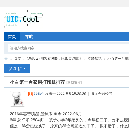
首页
导航
»
首页
›
(发帖 ✘) 围观有风险，吃瓜需谨慎！
›
实验笔记
›
小白第一台家
有
发新帖
爱
小白第一台家用打印机推荐
[复制链接]
地
69伙伴
发表于 2022-6-6 16:03:08
|
显示全部楼层
2016年惠普喷墨 墨舱版 至今 2022-06月
6年 总打印 2804页 （孩子小学2年纪买的，今年初二了。要不
但是！墨盒已经换了，原来的墨盒闲置太久干了。 救不活了，什么