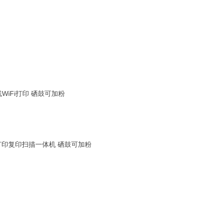
WiFi打印 硒鼓可加粉
 打印复印扫描一体机 硒鼓可加粉