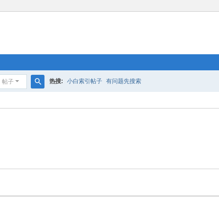
热搜:
小白索引帖子
有问题先搜索
帖子
搜
索