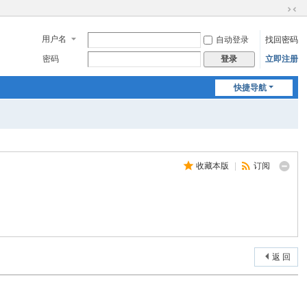
切
换
用户名
自动登录
找回密码
到
窄
密码
立即注册
登录
版
快捷导航
收藏本版
|
订阅
返 回