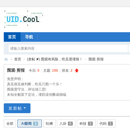
首页
导航
»
首页
›
(发帖 ✘) 围观有风险，吃瓜需谨慎！
›
围观·剪报
有
围观·剪报
今日:
0
|
主题:
196
|
排名:
2
爱
免责声明：
地
真瓜假瓜难判断，吃瓜只图一个乐！
围观需守法，评论须三思!
未知全貌莫下定论，谨防误传酿成祸端.
发新帖
全部
AI新闻
3
吐槽
八卦
6
科技
3
代码
1