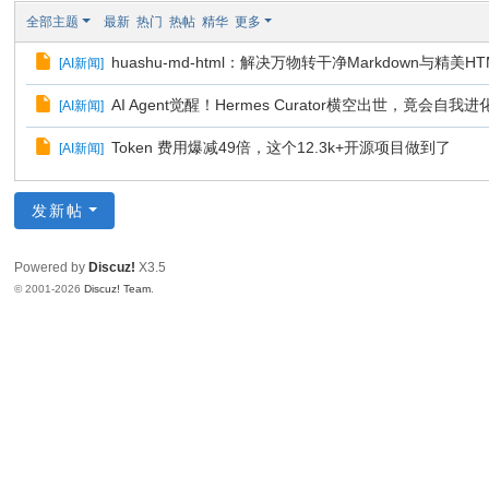
全部主题
最新
热门
热帖
精华
更多
huashu-md-html：解决万物转干净Markdown与精美
[
AI新闻
]
AI Agent觉醒！Hermes Curator横空出世，竟会自我进
[
AI新闻
]
Token 费用爆减49倍，这个12.3k+开源项目做到了
[
AI新闻
]
发新帖
Powered by
Discuz!
X3.5
© 2001-2026
Discuz! Team
.