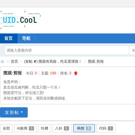
首页
导航
»
首页
›
(发帖 ✘) 围观有风险，吃瓜需谨慎！
›
围观·剪报
有
围观·剪报
今日:
0
|
主题:
196
|
排名:
2
爱
免责声明：
地
真瓜假瓜难判断，吃瓜只图一个乐！
围观需守法，评论须三思!
未知全貌莫下定论，谨防误传酿成祸端.
发新帖
全部
AI新闻
3
吐槽
八卦
6
科技
3
代码
1