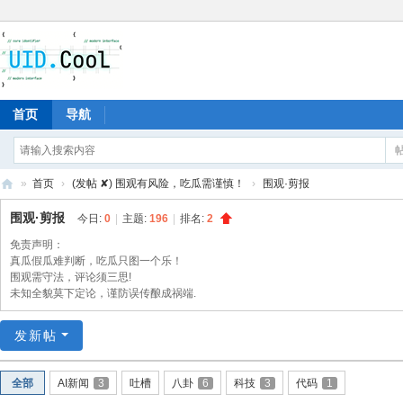
首页
导航
»
首页
›
(发帖 ✘) 围观有风险，吃瓜需谨慎！
›
围观·剪报
有
围观·剪报
今日:
0
|
主题:
196
|
排名:
2
爱
免责声明：
地
真瓜假瓜难判断，吃瓜只图一个乐！
围观需守法，评论须三思!
未知全貌莫下定论，谨防误传酿成祸端.
发新帖
全部
AI新闻
3
吐槽
八卦
6
科技
3
代码
1