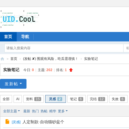
首页
导航
»
首页
›
(发帖 ✘) 围观有风险，吃瓜需谨慎！
›
实验笔记
有
实验笔记
今日:
0
|
主题:
202
|
排名:
1
爱
地
发新帖
全部
AI
资料
15
灵感
2
笔记
6
完结
12
失效
6
全部主题
最新
热门
热帖
精华
更多
人定制款·自动猫砂盆个
[
灵感
]