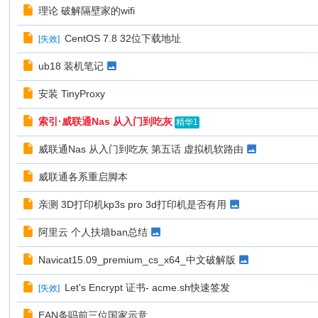
理论 破解隔壁家的wifi
CentOS 7.8 32位下载地址
[
失效
]
ub18 装机笔记
安装 TinyProxy
索引·威联通Nas 从入门到吃灰
精华1
威联通Nas 从入门到吃灰 第五话 虚拟机软路由
威联通各系重启脚本
亲测 3D打印机kp3s pro 3d打印机是否有用
阿里云 个人扶墙ban总结
Navicat15.09_premium_cs_x64_中文破解版
Let's Encrypt 证书- acme.sh快速签发
[
失效
]
EAN条吗前三位国家示意