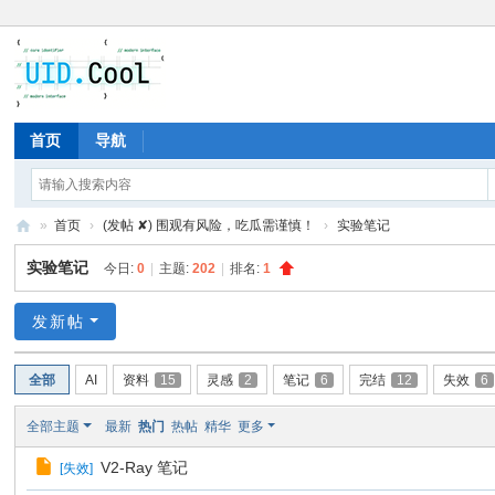
首页
导航
»
首页
›
(发帖 ✘) 围观有风险，吃瓜需谨慎！
›
实验笔记
有
实验笔记
今日:
0
|
主题:
202
|
排名:
1
爱
地
发新帖
全部
AI
资料
15
灵感
2
笔记
6
完结
12
失效
6
全部主题
最新
热门
热帖
精华
更多
V2-Ray 笔记
[
失效
]