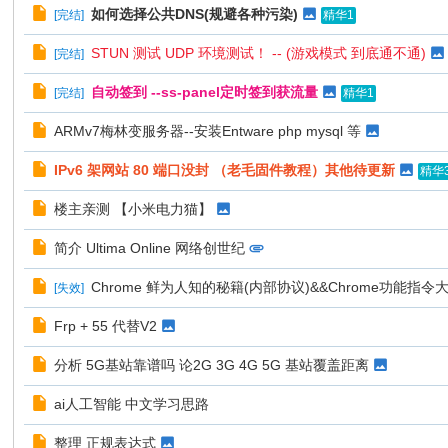
如何选择公共DNS(规避各种污染)
[
完结
]
精华1
STUN 测试 UDP 环境测试！ -- (游戏模式 到底通不通)
[
完结
]
自动签到 --ss-panel定时签到获流量
[
完结
]
精华1
ARMv7梅林变服务器--安装Entware php mysql 等
IPv6 架网站 80 端口没封 （老毛固件教程）其他待更新
精华
楼主亲测 【小米电力猫】
简介 Ultima Online 网络创世纪
Chrome 鲜为人知的秘籍(内部协议)&&Chrome功能指令
[
失效
]
Frp + 55 代替V2
分析 5G基站靠谱吗 论2G 3G 4G 5G 基站覆盖距离
ai人工智能 中文学习思路
整理 正规表达式