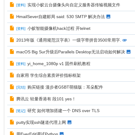
实现小蚁云台摄像头向自定义服务器传输视频文件
[
资料
]
HmailSever自建邮局 said: 530 SMTP 解决办法
小蚁智能摄像机hack过程 开telnet
[
资料
]
2013年版《通用规范汉字表》一级字带拼音3500常用字.
macOS Big Sur升级后Parallels Desktop无法启动如何解决
yi_home_1080p v1 固件刷机教程
[
资料
]
自家用 学生综合素质评价指标框架
购买链接 漫步者G5BT萌猫版：耳朵配件
[
完结
]
腾讯云 轻量香港有 段101 yes！
研究 如何增加搭建一个 DNS over TLS
[
笔记
]
putty实现ssh隧道代理上网
用EverEdit调试Python