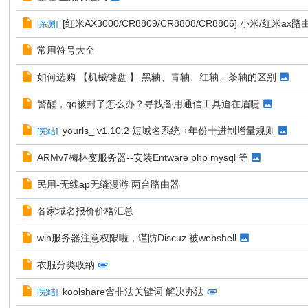
[红米AX3000/CR8809/CR8808/CR8806] 小米/红米
[
亲测
]
常用符号大全
如何选购 【机械键盘 】 黑轴、青轴、红轴、茶轴的区别
警醒，qq被封了怎么办？寻找备用通信工具迫在眉睫
yourls_ v1.10.2 短域名系统 +年份十进制增量规则
[
完结
]
ARMv7梅林变服务器--安装Entware php mysql 等
民用-无线ap无缝漫游 两台路由器
各家域名报价价格汇总
win服务器注意权限啦，谨防Discuz 被webshell
衣服分类收纳
koolshare含非法关键词 解决办法
[
完结
]