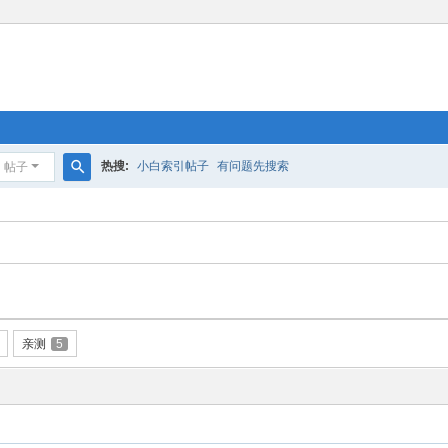
热搜:
小白索引帖子
有问题先搜索
帖子
搜
索
亲测
5