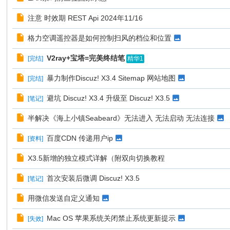
注意 时效期 REST Api 2024年11/16
格力空调遥控器是如何控制扫风的档位和位置
V2ray+宝塔=完美终结笔
[
完结
]
精华1
暴力制作Discuz! X3.4 Sitemap 网站地图
[
完结
]
避坑 Discuz! X3.4 升级至 Discuz! X3.5
[
笔记
]
半解决《海上小镇Seabeard》无法进入 无法启动 无法连接
百度CDN 传递用户ip
[
资料
]
X3.5新增的独立模式详解（附双向切换教程
首次安装后微调 Discuz! X3.5
[
笔记
]
用微信发送自定义通知
Mac OS 苹果系统关闭禁止系统更新提示
[
失效
]