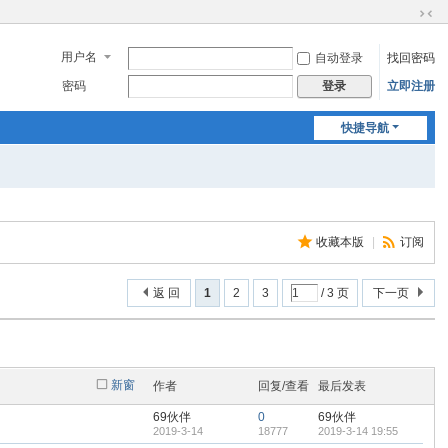
切
换
用户名
自动登录
找回密码
到
窄
密码
立即注册
登录
版
快捷导航
收藏本版
|
订阅
返 回
1
2
3
/ 3 页
下一页
新窗
作者
回复/查看
最后发表
69伙伴
0
69伙伴
2019-3-14
18777
2019-3-14 19:55